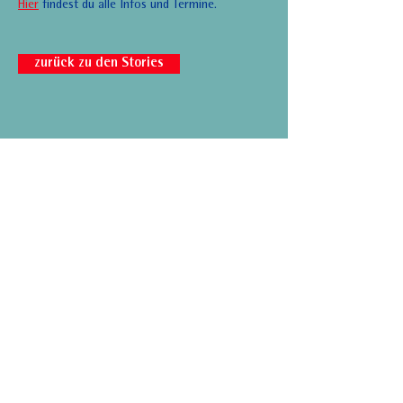
Hier
findest du alle Infos und Termine.
zurück zu den Stories
E
info.level-v@vorarlberg.at
Level-V ist eine Initiative des Amtes der
Vorarlberger Landesregierung
mit freundlicher Unterstützung der
Bildungsdirektion für Vorarlberg