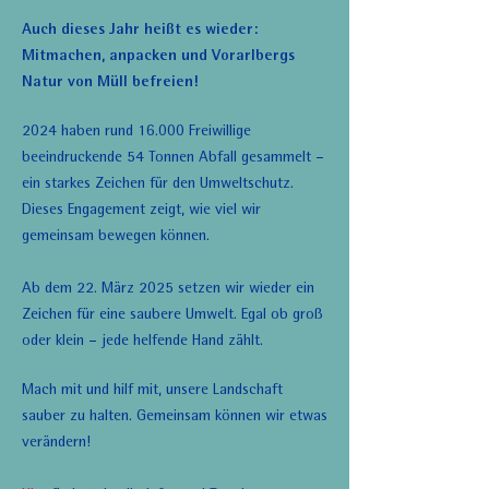
Auch dieses Jahr heißt es wieder:
Mitmachen, anpacken und Vorarlbergs
Natur von Müll befreien!
2024 haben rund 16.000 Freiwillige
beeindruckende 54 Tonnen Abfall gesammelt –
ein starkes Zeichen für den Umweltschutz.
Dieses Engagement zeigt, wie viel wir
gemeinsam bewegen können.
Ab dem 22. März 2025 setzen wir wieder ein
Zeichen für eine saubere Umwelt. Egal ob groß
oder klein – jede helfende Hand zählt.
Mach mit und hilf mit, unsere Landschaft
sauber zu halten. Gemeinsam können wir etwas
verändern!